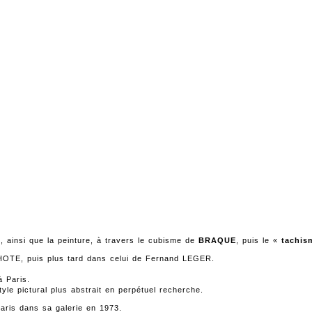
 ainsi que la peinture, à travers le cubisme de
BRAQUE
, puis le «
tachis
 LHOTE, puis plus tard dans celui de Fernand LEGER.
à Paris.
tyle pictural plus abstrait en perpétuel recherche.
ris dans sa galerie en 1973.