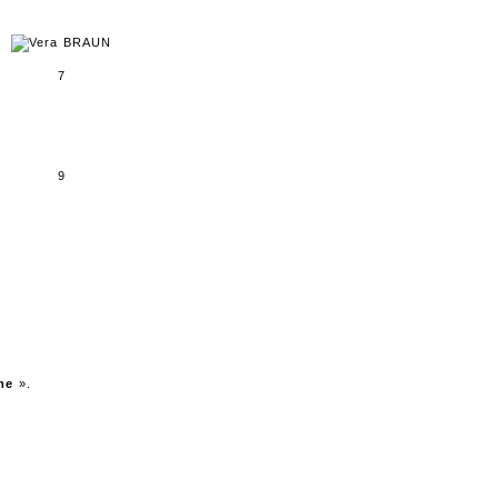
7
9
me
».